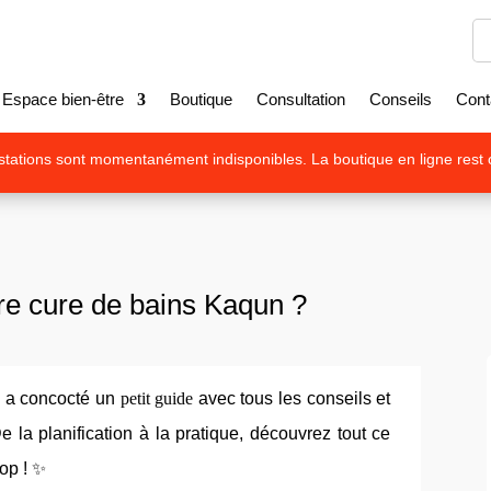
Espace bien-être
Boutique
Consultation
Conseils
Cont
tations sont momentanément indisponibles. La boutique en ligne rest 
re cure de bains Kaqun ?
s a concocté un
petit guide
avec tous les conseils et
De la planification à la pratique, découvrez tout ce
top ! ✨