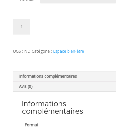
quantité
Ajouter au panier
de
Bouteille
eau
Kaqun
UGS :
ND
Catégorie :
Espace bien-être
-
Revendeur
Informations complémentaires
Avis (0)
Informations
complémentaires
Format