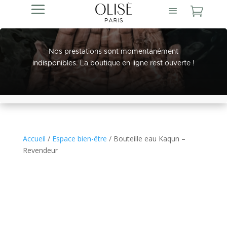

Nos prestations sont momentanément
indisponibles. La boutique en ligne rest ouverte !
Accueil
/
Espace bien-être
/ Bouteille eau Kaqun –
Revendeur