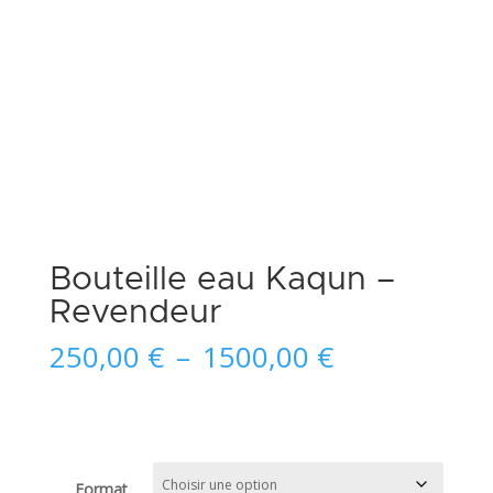
Bouteille eau Kaqun –
Revendeur
Plage
250,00
€
–
1500,00
€
de
prix :
250,00 €
à
1500,00 €
Format