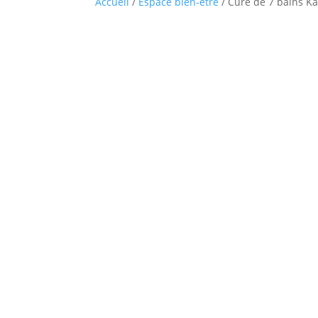
Accueil
/
Espace bien-être
/ Cure de 7 bains K