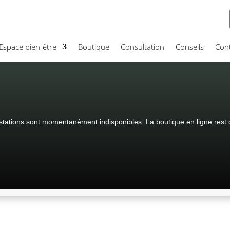
Espace bien-être
Boutique
Consultation
Conseils
Cont
tations sont momentanément indisponibles. La boutique en ligne rest 