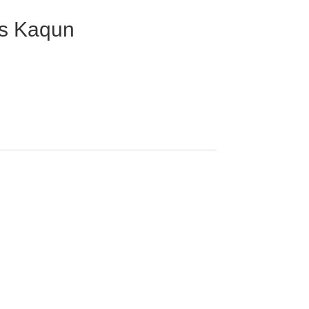
ns Kaqun
 panier