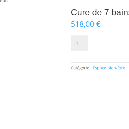
aqun
Cure de 7 bai
518,00
€
quantité
Ajouter au
de
Cure
de
7
Catégorie :
Espace bien-être
bains
Kaqun