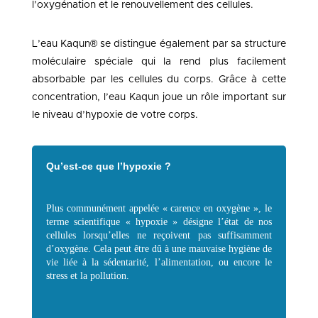
l’oxygénation et le renouvellement des cellules.
L’eau Kaqun® se distingue également par sa structure
moléculaire spéciale qui la rend plus facilement
absorbable par les cellules du corps. Grâce à cette
concentration, l’eau Kaqun joue un rôle important sur
le niveau d’hypoxie de votre corps.
Qu’est-ce que l’hypoxie ?
Plus communément appelée « carence en oxygène », le
terme scientifique « hypoxie » désigne l’état de nos
cellules lorsqu’elles ne reçoivent pas suffisamment
d’oxygène. Cela peut être dû à une mauvaise hygiène de
vie liée à la sédentarité, l’alimentation, ou encore le
stress et la pollution.