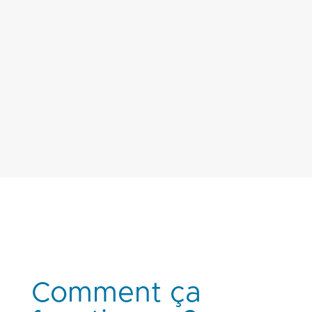
En juin 2022, Kaqun® arrive en France dans notre
centre
Holiséa
. Il s’agit de l’unique centre en
France proposant les bienfaits de cette eau sous
forme de bains et d’eau à boire. Situé dans le
8ème arrondissement, en plein cœur de Paris,
votre centre
Holiséa
est ouvert 7 jours sur 7.
Comment ça