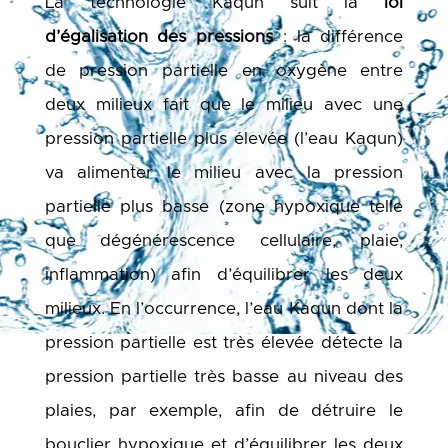
La technologie Kaqun suit la
loi
d’égalisation des pressions
: la différence
de pression partielle en oxygène entre
deux milieux fait que le milieu avec une
pression partielle plus élevée (l’eau Kaqun)
va alimenter le milieu avec la pression
partielle plus basse (zone hypoxique telle
que dégénérescence cellulaire, plaie,
inflammation) afin d’équilibrer les deux
milieux. En l’occurrence, l’eau Kaqun dont la
pression partielle est très élevée détecte la
pression partielle très basse au niveau des
plaies, par exemple, afin de détruire le
bouclier hypoxique et d’équilibrer les deux